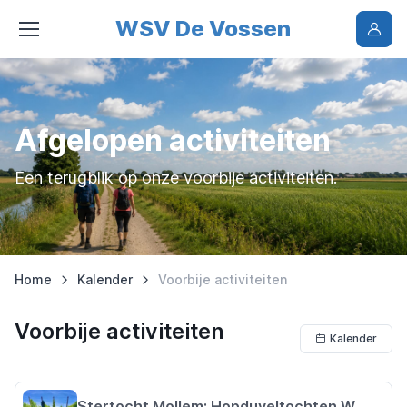
WSV De Vossen
Afgelopen activiteiten
Een terugblik op onze voorbije activiteiten.
Home
Kalender
Voorbije activiteiten
Voorbije activiteiten
Kalender
Stertocht Mollem: Hopduveltochten WRC Manke Fiel vzw