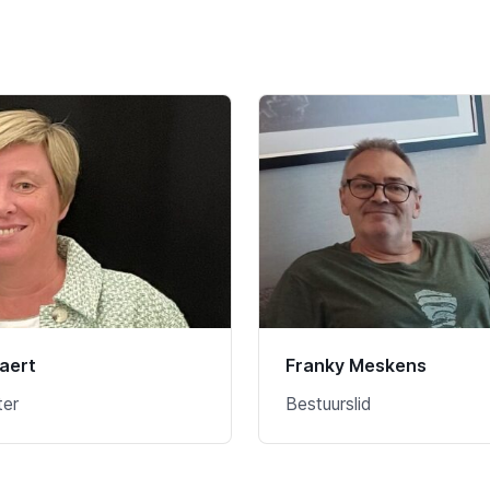
laert
Franky Meskens
ter
Bestuurslid