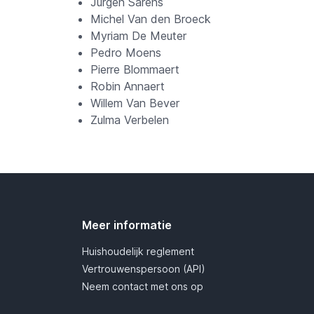
Jurgen Sarens
Michel Van den Broeck
Myriam De Meuter
Pedro Moens
Pierre Blommaert
Robin Annaert
Willem Van Bever
Zulma Verbelen
Meer informatie
Huishoudelijk reglement
Vertrouwenspersoon (API)
Neem contact met ons op