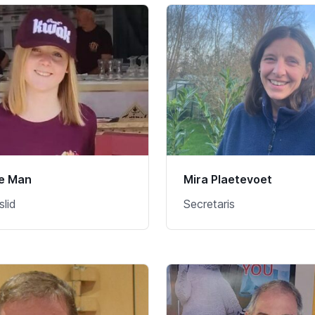
e Man
Mira Plaetevoet
slid
Secretaris