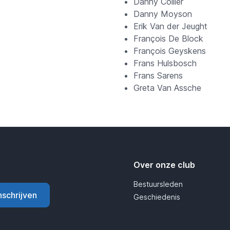
Danny Collier
Danny Moyson
Erik Van der Jeught
François De Block
François Geyskens
Frans Hulsbosch
Frans Sarens
Greta Van Assche
Over onze club
Bestuursleden
nschrijven
Geschiedenis