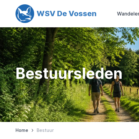
WSV De Vossen
Wandelen
Bestuursleden
Home
Bestuur