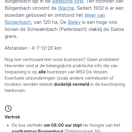
Bütgenbach ligt in de
Belgische Eifel
. Ten noorden van
Bütgenbach stroomt de
Warche
. Sedert 1932 is er een
stuwdam gebouwd en ontstond het
Meer van
Bütgenbach
, van 120 ha. De
Bieley
is een hoge rots
boven de Schwalmbach (Perlenbach) vlakbij de Duitse
grens.
Afstanden : 4-7-12-20 km
Nog niet vertrouwd met onze busreizen? Geen probleem!
Hieronder vind je de belangrijkste praktische info die van
toepassing is op
alle
busreizen van WSV De Vossen.
Eventuele uitzonderingen (zoals andere vertrekuren of
locaties) worden steeds
duidelijk vermeld
in de beschrijving
hierboven.
Vertrek
De bus vertrekt
om 08.00 uur stipt
ter hoogte van het
postkantoor Buggenhout
(Stationsstraat 19).