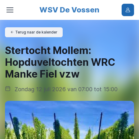
WSV De Vossen
Terug naar de kalender
Stertocht Mollem:
Hopduveltochten WRC
Manke Fiel vzw
Zondag 12 juli 2026 van 07:00 tot 15:00