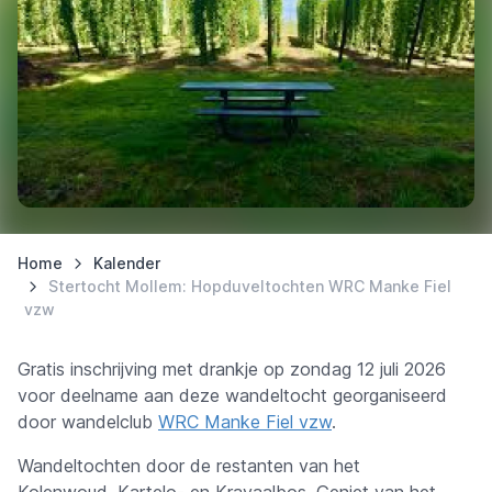
Home
Kalender
Stertocht Mollem: Hopduveltochten WRC Manke Fiel
vzw
Gratis inschrijving met drankje op zondag 12 juli 2026
voor deelname aan deze wandeltocht georganiseerd
door wandelclub
WRC Manke Fiel vzw
.
Wandeltochten door de restanten van het
Kolenwoud, Kartelo- en Kravaalbos. Geniet van het