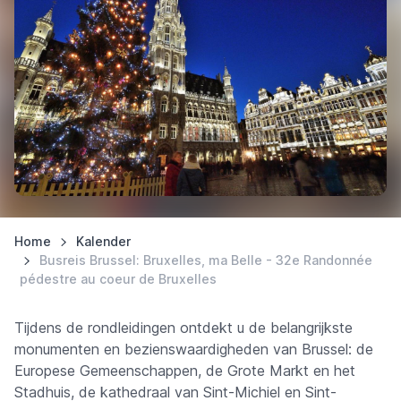
Home
Kalender
Busreis Brussel: Bruxelles, ma Belle - 32e Randonnée
pédestre au coeur de Bruxelles
Tijdens de rondleidingen ontdekt u de belangrijkste
monumenten en bezienswaardigheden van Brussel: de
Europese Gemeenschappen, de Grote Markt en het
Stadhuis, de kathedraal van Sint-Michiel en Sint-